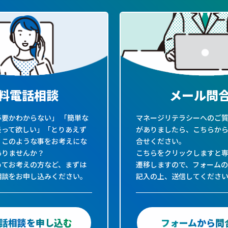
料電話相談
メール問
要かわからない」 「簡単な
マネージリテラシーへのご
乗って欲しい」「とりあえず
がありましたら、こちらか
」このような事をお考えにな
合せください。
ありませんか？
こちらをクリックしますと
めてお考えの方など、まずは
遷移しますので、フォーム
相談をお申し込みください。
記入の上、送信してくださ
話相談を申し込む
フォームから問